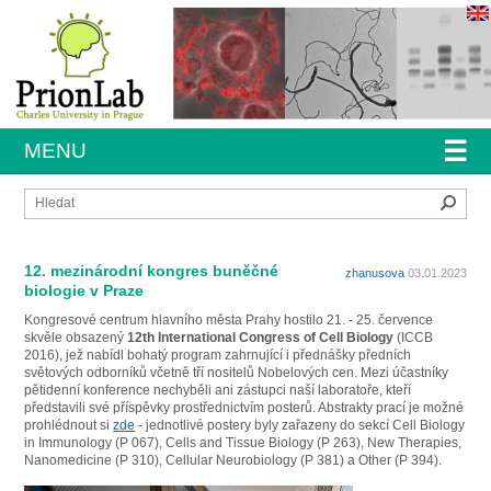
☰
MENU
Hleda
12. mezinárodní kongres buněčné
zhanusova
03.01.2023
biologie v Praze
Kongresové centrum hlavního města Prahy hostilo 21. - 25. července
skvěle obsazený
12th International Congress of Cell Biology
(ICCB
2016), jež nabídl bohatý program zahrnující i přednášky předních
světových odborníků včetně tří nositelů Nobelových cen. Mezi účastníky
pětidenní konference nechyběli ani zástupci naší laboratoře, kteří
představili své příspěvky prostřednictvím posterů. Abstrakty prací je možné
prohlédnout si
zde
- jednotlivé postery byly zařazeny do sekcí Cell Biology
in Immunology (P 067), Cells and Tissue Biology (P 263), New Therapies,
Nanomedicine (P 310), Cellular Neurobiology (P 381) a Other (P 394).