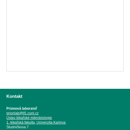
Kontakt
Prionová laboratoř
prionlab@lf1.cuni.cz
Ústav lékařské mikrobiologie
1. lékařská fakulta, Univerzita Karlova
Studničkova 7