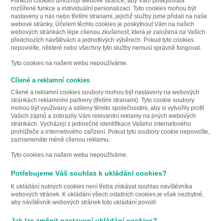
Funkční cookies umožňují webové stránce, aby Vám poskytovala
rozšířené funkce a individuální personalizaci. Tyto cookies mohou být
nastaveny u nás nebo třetími stranami, jejichž služby jsme přidali na naše
webové stránky. Účelem těchto cookies je poskytnout Vám na našich
webových stránkách lépe cílenou zkušenost, která je založena na Vašich
předchozích návštěvách a jednotlivých výběrech. Pokud tyto cookies
nepovolíte, některé nebo všechny tyto služby nemusí správně fungovat.
Tyto cookies na našem webu nepoužíváme.
Cílené a reklamní cookies
Cílené a reklamní cookies soubory mohou být nastaveny na webových
stránkách reklamními partnery (třetími stranami). Tyto cookie soubory
mohou být využívány a sdíleny těmito společnostmi, aby si vytvořily profil
Vašich zájmů a zobrazily Vám relevantní reklamy na jiných webových
stránkách. Vycházejí z jedinečné identifikace Vašeho internetového
prohlížeče a internetového zařízení. Pokud tyto soubory cookie nepovolíte,
zaznamenáte méně cílenou reklamu.
Tyto cookies na našem webu nepoužíváme.
Potřebujeme Váš souhlas k ukládání cookies?
K ukládání nutných cookies není třeba získávat souhlas návštěvníka
webových stránek. K ukládání všech ostatních cookies je však nezbytné,
aby návštěvník webových stránek toto ukládání povolil.
Jak lze změnit nastavení ukládání cookies?