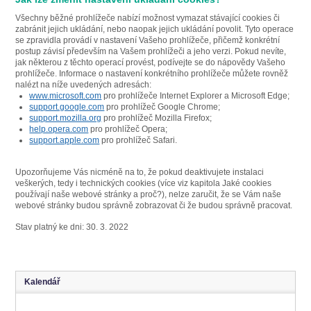
Všechny běžné prohlížeče nabízí možnost vymazat stávající cookies či
zabránit jejich ukládání, nebo naopak jejich ukládání povolit. Tyto operace
se zpravidla provádí v nastavení Vašeho prohlížeče, přičemž konkrétní
postup závisí především na Vašem prohlížeči a jeho verzi. Pokud nevíte,
jak některou z těchto operací provést, podívejte se do nápovědy Vašeho
prohlížeče. Informace o nastavení konkrétního prohlížeče můžete rovněž
nalézt na níže uvedených adresách:
www.microsoft.com
pro prohlížeče Internet Explorer a Microsoft Edge;
support.google.com
pro prohlížeč Google Chrome;
support.mozilla.org
pro prohlížeč Mozilla Firefox;
help.opera.com
pro prohlížeč Opera;
support.apple.com
pro prohlížeč Safari.
Upozorňujeme Vás nicméně na to, že pokud deaktivujete instalaci
veškerých, tedy i technických cookies (více viz kapitola Jaké cookies
používají naše webové stránky a proč?), nelze zaručit, že se Vám naše
webové stránky budou správně zobrazovat či že budou správně pracovat.
Stav platný ke dni: 30. 3. 2022
Kalendář