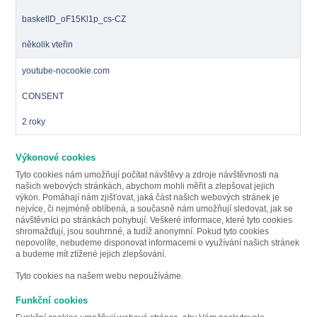
basketID_oF15Kl1p_cs-CZ
několik vteřin
youtube-nocookie.com
CONSENT
2 roky
Výkonové cookies
Tyto cookies nám umožňují počítat návštěvy a zdroje návštěvnosti na
našich webových stránkách, abychom mohli měřit a zlepšovat jejich
výkon. Pomáhají nám zjišťovat, jaká část našich webových stránek je
nejvíce, či nejméně oblíbená, a současně nám umožňují sledovat, jak se
návštěvníci po stránkách pohybují. Veškeré informace, které tyto cookies
shromažďují, jsou souhrnné, a tudíž anonymní. Pokud tyto cookies
nepovolíte, nebudeme disponovat informacemi o využívání našich stránek
a budeme mít ztížené jejich zlepšování.
Tyto cookies na našem webu nepoužíváme.
Funkční cookies