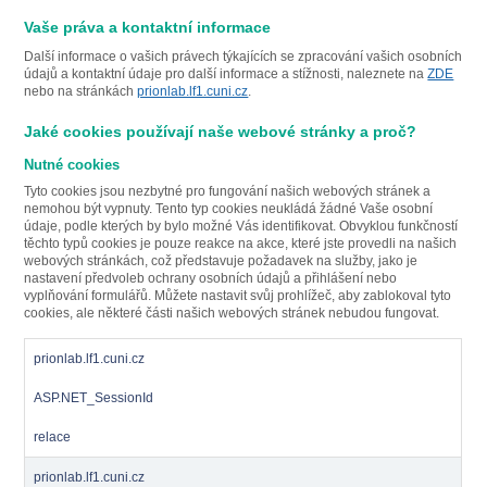
Vaše práva a kontaktní informace
Další informace o vašich právech týkajících se zpracování vašich osobních
údajů a kontaktní údaje pro další informace a stížnosti, naleznete na
ZDE
nebo na stránkách
prionlab.lf1.cuni.cz
.
Jaké cookies používají naše webové stránky a proč?
Nutné cookies
Tyto cookies jsou nezbytné pro fungování našich webových stránek a
nemohou být vypnuty. Tento typ cookies neukládá žádné Vaše osobní
údaje, podle kterých by bylo možné Vás identifikovat. Obvyklou funkčností
těchto typů cookies je pouze reakce na akce, které jste provedli na našich
webových stránkách, což představuje požadavek na služby, jako je
nastavení předvoleb ochrany osobních údajů a přihlášení nebo
vyplňování formulářů. Můžete nastavit svůj prohlížeč, aby zablokoval tyto
cookies, ale některé části našich webových stránek nebudou fungovat.
prionlab.lf1.cuni.cz
ASP.NET_SessionId
relace
prionlab.lf1.cuni.cz