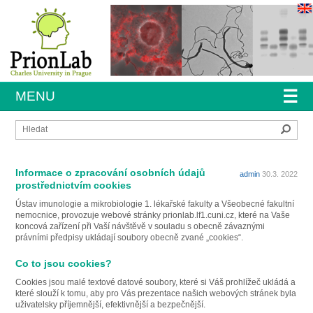
☰
MENU
Hleda
Informace o zpracování osobních údajů
admin
30.3. 2022
prostřednictvím cookies
Ústav imunologie a mikrobiologie 1. lékařské fakulty a Všeobecné fakultní
nemocnice, provozuje webové stránky prionlab.lf1.cuni.cz, které na Vaše
koncová zařízení při Vaší návštěvě v souladu s obecně závaznými
právními předpisy ukládají soubory obecně zvané „cookies“.
Co to jsou cookies?
Cookies jsou malé textové datové soubory, které si Váš prohlížeč ukládá a
které slouží k tomu, aby pro Vás prezentace našich webových stránek byla
uživatelsky příjemnější, efektivnější a bezpečnější.