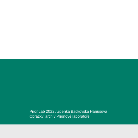
PrionLab 2022 / Zdeňka Bačkovská Hanusová
Obrázky: archiv Prionové laboratoře