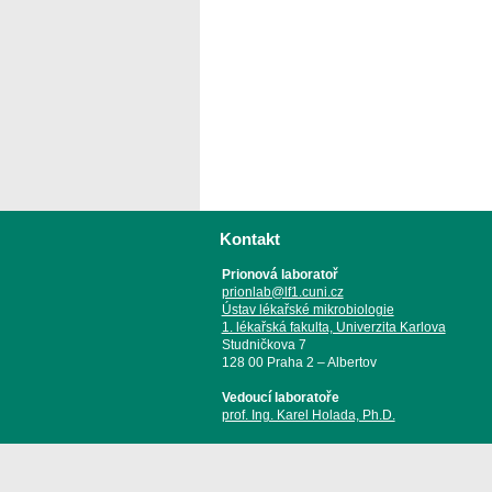
Kontakt
Prionová laboratoř
prionlab@lf1.cuni.cz
Ústav lékařské mikrobiologie
1. lékařská fakulta, Univerzita Karlova
Studničkova 7
128 00 Praha 2 – Albertov
Vedoucí laboratoře
prof. Ing. Karel Holada, Ph.D.