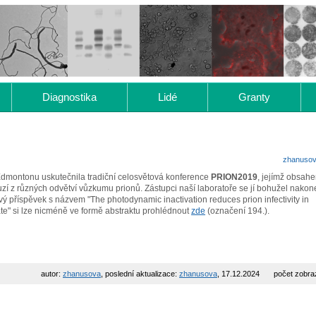
Diagnostika
Lidé
Granty
zhanuso
Edmontonu uskutečnila tradiční celosvětová konference
PRION2019
, jejímž obsah
í z různých odvětví vůzkumu prionů. Zástupci naší laboratoře se jí bohužel nako
 příspěvek s názvem "The photodynamic inactivation reduces prion infectivity in
e" si lze nicméně ve formě abstraktu prohlédnout
zde
(označení 194.).
autor:
zhanusova
, poslední aktualizace:
zhanusova
, 17.12.2024
počet zobra