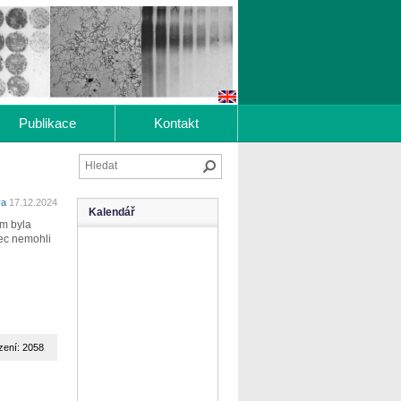
Publikace
Kontakt
Hledat
va
17.12.2024
Kalendář
em byla
nec nemohli
zení: 2058